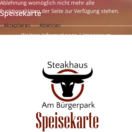
Ablehnung womöglich nicht mehr alle
Funktionalitäten der Seite zur Verfügung stehen.
Speisekarte
Akzeptieren
Ablehnen
Weitere Informationen
|
Impressum